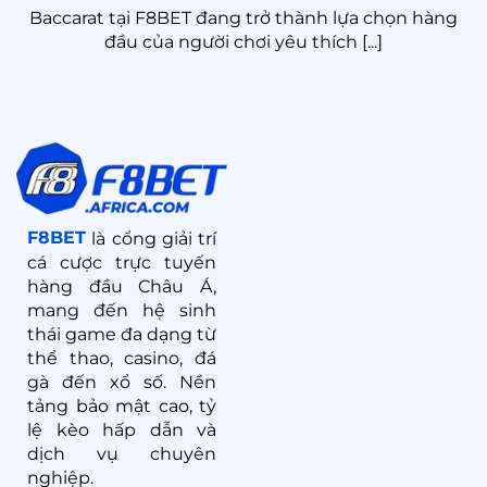
Baccarat tại F8BET đang trở thành lựa chọn hàng
đầu của người chơi yêu thích [...]
F8BET
là cổng giải trí
cá cược trực tuyến
hàng đầu Châu Á,
mang đến hệ sinh
thái game đa dạng từ
thể thao, casino, đá
gà đến xổ số. Nền
tảng bảo mật cao, tỷ
lệ kèo hấp dẫn và
dịch vụ chuyên
nghiệp.