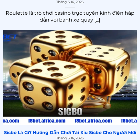
Tháng 3 16, 2026
Roulette là trò chơi casino trực tuyến kinh điển hấp
dẫn với bánh xe quay [...]
sicbo
Sicbo Là Gì? Hướng Dẫn Chơi Tài Xỉu Sicbo Cho Người Mới
Tháng 3 16, 2026