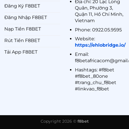
Địa chỉ: 20 Lạc Long
Đăng Ký F8BET
Quân, Phường 3,
Quận 11, Hồ Chí Minh,
Đăng Nhập F8BET
Vietnam
Nạp Tiền F8BET
Phone: 0922.05.9595
Website:
Rút Tiền F8BET
https://ehlobridge.io/
Tải App F8BET
Email:
f8betafricacom@gmail
Hashtags: #f8bet
#f8bet_80one
#trang_chu_f8bet
#linkvao_f8bet
Copyright 2026 ©
f8bet